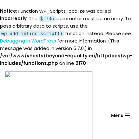
Notice
: Function WP_Scripts::localize was called
incorrectly
. The
parameter must be an array. To
$l10n
pass arbitrary data to scripts, use the
function instead. Please see
wp_add_inline_script()
Debugging in WordPress
for more information. (This
message was added in version 5.7.0.) in
/var/www/vhosts/beyond-equality.eu/httpdocs/wp-
includes/functions.php
on line
6170
Skip
to
content
Menu