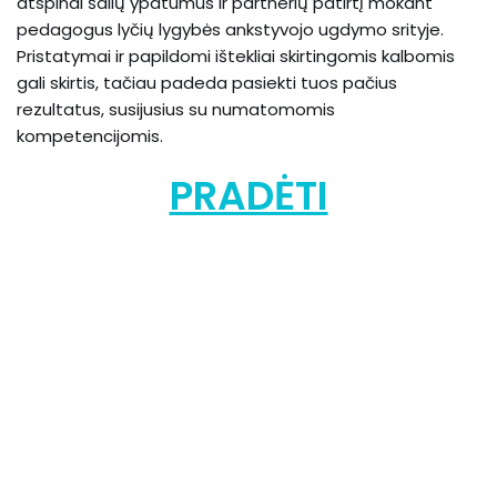
atspindi šalių ypatumus ir partnerių patirtį mokant
pedagogus lyčių lygybės ankstyvojo ugdymo srityje.
Pristatymai ir papildomi ištekliai skirtingomis kalbomis
gali skirtis, tačiau padeda pasiekti tuos pačius
rezultatus, susijusius su numatomomis
kompetencijomis.
PRADĖTI